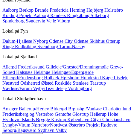
Aalborg
Børkop
Brande
Fredericia
Herning
Højbjerg
Holstebro
Kolding
Projekt Aalborg
Randers
Ringkøbing
Silkeborg
Sønderborg
Søndervig
Vejle
Viborg
Lokal på
Fyn
Dalum-Hjallese
Nyborg
Odense City
Odense Skibhus
Otterup
Ringe
Rudkøbing
Svendborg
Tarup-Næsby
Lokal på
Sjælland
Allerød
Frederikssund
Gilleleje/Græsted/Dronningmølle
Greve-
Solrød
Halsnæs
Helsinge
Helsingør/Espergærde
Hillerød/Fredensborg
Holbæk
Hørsholm
Hundested
Køge
Liseleje
Næstved
Odsherred
Ølsted
Roskilde
Stenløse
Taastrup
Værløse/Farum
Vejby/Tisvildeleje
Vordingborg
Lokal i
Storkøbenhavn
Amager
Ballerup/Herlev
Birkerød
Brønshøj/Vanløse
Charlottenlund
Frederiksberg og Vesterbro
Gentofte
Glostrup
Hellerup
Holte
Hvidovre
Islands Brygge
Kastrup
København City / Christianshavn
Lyngby/Virum
Nørrebro/Nordvest
Østerbro
Projekt
Rødovre
Søborg/Bagsværd
Sydhavn
Valby