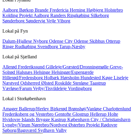
Aalborg
Børkop
Brande
Fredericia
Herning
Højbjerg
Holstebro
Kolding
Projekt Aalborg
Randers
Ringkøbing
Silkeborg
Sønderborg
Søndervig
Vejle
Viborg
Lokal på
Fyn
Dalum-Hjallese
Nyborg
Odense City
Odense Skibhus
Otterup
Ringe
Rudkøbing
Svendborg
Tarup-Næsby
Lokal på
Sjælland
Allerød
Frederikssund
Gilleleje/Græsted/Dronningmølle
Greve-
Solrød
Halsnæs
Helsinge
Helsingør/Espergærde
Hillerød/Fredensborg
Holbæk
Hørsholm
Hundested
Køge
Liseleje
Næstved
Odsherred
Ølsted
Roskilde
Stenløse
Taastrup
Værløse/Farum
Vejby/Tisvildeleje
Vordingborg
Lokal i
Storkøbenhavn
Amager
Ballerup/Herlev
Birkerød
Brønshøj/Vanløse
Charlottenlund
Frederiksberg og Vesterbro
Gentofte
Glostrup
Hellerup
Holte
Hvidovre
Islands Brygge
Kastrup
København City / Christianshavn
Lyngby/Virum
Nørrebro/Nordvest
Østerbro
Projekt
Rødovre
Søborg/Bagsværd
Sydhavn
Valby