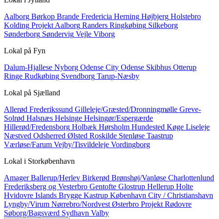
Aalborg
Børkop
Brande
Fredericia
Herning
Højbjerg
Holstebro
Kolding
Projekt Aalborg
Randers
Ringkøbing
Silkeborg
Sønderborg
Søndervig
Vejle
Viborg
Lokal på
Fyn
Dalum-Hjallese
Nyborg
Odense City
Odense Skibhus
Otterup
Ringe
Rudkøbing
Svendborg
Tarup-Næsby
Lokal på
Sjælland
Allerød
Frederikssund
Gilleleje/Græsted/Dronningmølle
Greve-
Solrød
Halsnæs
Helsinge
Helsingør/Espergærde
Hillerød/Fredensborg
Holbæk
Hørsholm
Hundested
Køge
Liseleje
Næstved
Odsherred
Ølsted
Roskilde
Stenløse
Taastrup
Værløse/Farum
Vejby/Tisvildeleje
Vordingborg
Lokal i
Storkøbenhavn
Amager
Ballerup/Herlev
Birkerød
Brønshøj/Vanløse
Charlottenlund
Frederiksberg og Vesterbro
Gentofte
Glostrup
Hellerup
Holte
Hvidovre
Islands Brygge
Kastrup
København City / Christianshavn
Lyngby/Virum
Nørrebro/Nordvest
Østerbro
Projekt
Rødovre
Søborg/Bagsværd
Sydhavn
Valby