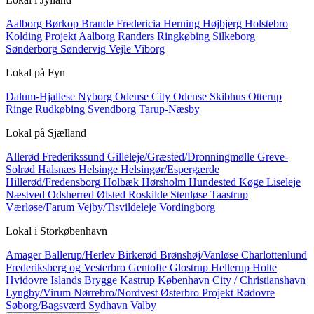
Aalborg
Børkop
Brande
Fredericia
Herning
Højbjerg
Holstebro
Kolding
Projekt Aalborg
Randers
Ringkøbing
Silkeborg
Sønderborg
Søndervig
Vejle
Viborg
Lokal på
Fyn
Dalum-Hjallese
Nyborg
Odense City
Odense Skibhus
Otterup
Ringe
Rudkøbing
Svendborg
Tarup-Næsby
Lokal på
Sjælland
Allerød
Frederikssund
Gilleleje/Græsted/Dronningmølle
Greve-
Solrød
Halsnæs
Helsinge
Helsingør/Espergærde
Hillerød/Fredensborg
Holbæk
Hørsholm
Hundested
Køge
Liseleje
Næstved
Odsherred
Ølsted
Roskilde
Stenløse
Taastrup
Værløse/Farum
Vejby/Tisvildeleje
Vordingborg
Lokal i
Storkøbenhavn
Amager
Ballerup/Herlev
Birkerød
Brønshøj/Vanløse
Charlottenlund
Frederiksberg og Vesterbro
Gentofte
Glostrup
Hellerup
Holte
Hvidovre
Islands Brygge
Kastrup
København City / Christianshavn
Lyngby/Virum
Nørrebro/Nordvest
Østerbro
Projekt
Rødovre
Søborg/Bagsværd
Sydhavn
Valby