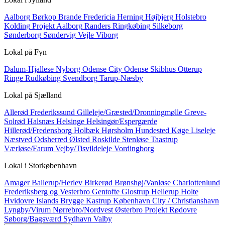
Aalborg
Børkop
Brande
Fredericia
Herning
Højbjerg
Holstebro
Kolding
Projekt Aalborg
Randers
Ringkøbing
Silkeborg
Sønderborg
Søndervig
Vejle
Viborg
Lokal på
Fyn
Dalum-Hjallese
Nyborg
Odense City
Odense Skibhus
Otterup
Ringe
Rudkøbing
Svendborg
Tarup-Næsby
Lokal på
Sjælland
Allerød
Frederikssund
Gilleleje/Græsted/Dronningmølle
Greve-
Solrød
Halsnæs
Helsinge
Helsingør/Espergærde
Hillerød/Fredensborg
Holbæk
Hørsholm
Hundested
Køge
Liseleje
Næstved
Odsherred
Ølsted
Roskilde
Stenløse
Taastrup
Værløse/Farum
Vejby/Tisvildeleje
Vordingborg
Lokal i
Storkøbenhavn
Amager
Ballerup/Herlev
Birkerød
Brønshøj/Vanløse
Charlottenlund
Frederiksberg og Vesterbro
Gentofte
Glostrup
Hellerup
Holte
Hvidovre
Islands Brygge
Kastrup
København City / Christianshavn
Lyngby/Virum
Nørrebro/Nordvest
Østerbro
Projekt
Rødovre
Søborg/Bagsværd
Sydhavn
Valby