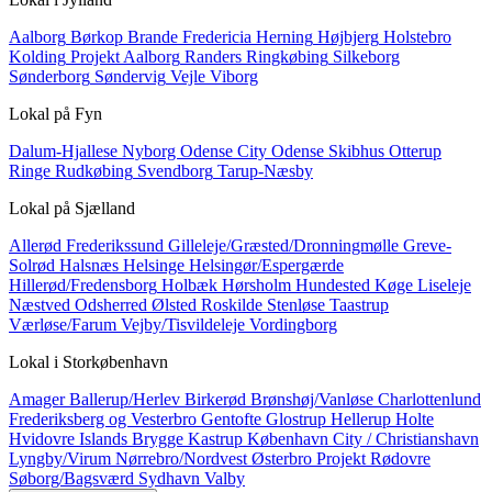
Aalborg
Børkop
Brande
Fredericia
Herning
Højbjerg
Holstebro
Kolding
Projekt Aalborg
Randers
Ringkøbing
Silkeborg
Sønderborg
Søndervig
Vejle
Viborg
Lokal på
Fyn
Dalum-Hjallese
Nyborg
Odense City
Odense Skibhus
Otterup
Ringe
Rudkøbing
Svendborg
Tarup-Næsby
Lokal på
Sjælland
Allerød
Frederikssund
Gilleleje/Græsted/Dronningmølle
Greve-
Solrød
Halsnæs
Helsinge
Helsingør/Espergærde
Hillerød/Fredensborg
Holbæk
Hørsholm
Hundested
Køge
Liseleje
Næstved
Odsherred
Ølsted
Roskilde
Stenløse
Taastrup
Værløse/Farum
Vejby/Tisvildeleje
Vordingborg
Lokal i
Storkøbenhavn
Amager
Ballerup/Herlev
Birkerød
Brønshøj/Vanløse
Charlottenlund
Frederiksberg og Vesterbro
Gentofte
Glostrup
Hellerup
Holte
Hvidovre
Islands Brygge
Kastrup
København City / Christianshavn
Lyngby/Virum
Nørrebro/Nordvest
Østerbro
Projekt
Rødovre
Søborg/Bagsværd
Sydhavn
Valby