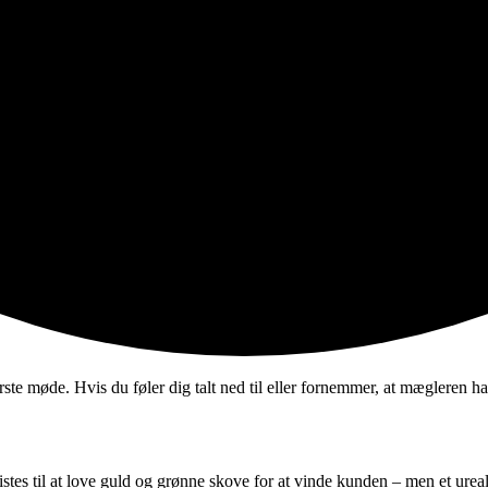
ste møde. Hvis du føler dig talt ned til eller fornemmer, at mægleren ha
stes til at love guld og grønne skove for at vinde kunden – men et ureal