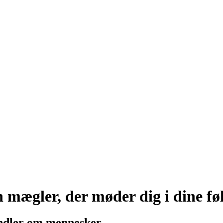
n mægler, der møder dig i dine føl
andler om mennesker