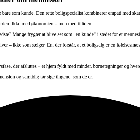
bare som kunde. Den rette boligspecialist kombinerer empati med skarp
i jorden. Ikke med økonomien – men med tilliden.
ste? Mange frygter at blive set som "en kunde" i stedet for et menneske
er – ikke som sælger. En, der forstår, at et boligsalg er en følelsesmæs
fase, der afsluttes – et hjem fyldt med minder, børnetegninger og hverd
mension og samtidig tør sige tingene, som de er.