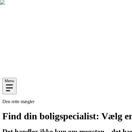
Menu
Den rette mægler
Find din boligspecialist: Vælg e
Det handler ikke kun om mursten – det h