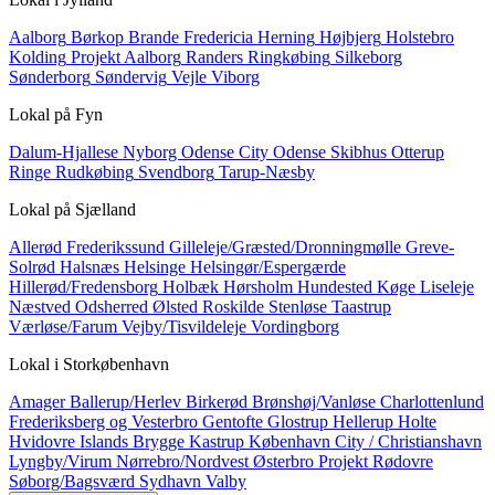
Aalborg
Børkop
Brande
Fredericia
Herning
Højbjerg
Holstebro
Kolding
Projekt Aalborg
Randers
Ringkøbing
Silkeborg
Sønderborg
Søndervig
Vejle
Viborg
Lokal på
Fyn
Dalum-Hjallese
Nyborg
Odense City
Odense Skibhus
Otterup
Ringe
Rudkøbing
Svendborg
Tarup-Næsby
Lokal på
Sjælland
Allerød
Frederikssund
Gilleleje/Græsted/Dronningmølle
Greve-
Solrød
Halsnæs
Helsinge
Helsingør/Espergærde
Hillerød/Fredensborg
Holbæk
Hørsholm
Hundested
Køge
Liseleje
Næstved
Odsherred
Ølsted
Roskilde
Stenløse
Taastrup
Værløse/Farum
Vejby/Tisvildeleje
Vordingborg
Lokal i
Storkøbenhavn
Amager
Ballerup/Herlev
Birkerød
Brønshøj/Vanløse
Charlottenlund
Frederiksberg og Vesterbro
Gentofte
Glostrup
Hellerup
Holte
Hvidovre
Islands Brygge
Kastrup
København City / Christianshavn
Lyngby/Virum
Nørrebro/Nordvest
Østerbro
Projekt
Rødovre
Søborg/Bagsværd
Sydhavn
Valby