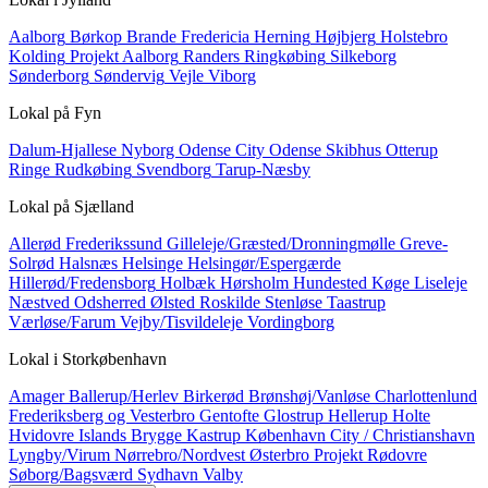
Aalborg
Børkop
Brande
Fredericia
Herning
Højbjerg
Holstebro
Kolding
Projekt Aalborg
Randers
Ringkøbing
Silkeborg
Sønderborg
Søndervig
Vejle
Viborg
Lokal på
Fyn
Dalum-Hjallese
Nyborg
Odense City
Odense Skibhus
Otterup
Ringe
Rudkøbing
Svendborg
Tarup-Næsby
Lokal på
Sjælland
Allerød
Frederikssund
Gilleleje/Græsted/Dronningmølle
Greve-
Solrød
Halsnæs
Helsinge
Helsingør/Espergærde
Hillerød/Fredensborg
Holbæk
Hørsholm
Hundested
Køge
Liseleje
Næstved
Odsherred
Ølsted
Roskilde
Stenløse
Taastrup
Værløse/Farum
Vejby/Tisvildeleje
Vordingborg
Lokal i
Storkøbenhavn
Amager
Ballerup/Herlev
Birkerød
Brønshøj/Vanløse
Charlottenlund
Frederiksberg og Vesterbro
Gentofte
Glostrup
Hellerup
Holte
Hvidovre
Islands Brygge
Kastrup
København City / Christianshavn
Lyngby/Virum
Nørrebro/Nordvest
Østerbro
Projekt
Rødovre
Søborg/Bagsværd
Sydhavn
Valby