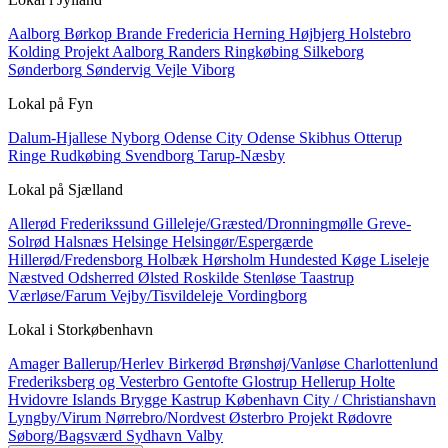
Aalborg
Børkop
Brande
Fredericia
Herning
Højbjerg
Holstebro
Kolding
Projekt Aalborg
Randers
Ringkøbing
Silkeborg
Sønderborg
Søndervig
Vejle
Viborg
Lokal på
Fyn
Dalum-Hjallese
Nyborg
Odense City
Odense Skibhus
Otterup
Ringe
Rudkøbing
Svendborg
Tarup-Næsby
Lokal på
Sjælland
Allerød
Frederikssund
Gilleleje/Græsted/Dronningmølle
Greve-
Solrød
Halsnæs
Helsinge
Helsingør/Espergærde
Hillerød/Fredensborg
Holbæk
Hørsholm
Hundested
Køge
Liseleje
Næstved
Odsherred
Ølsted
Roskilde
Stenløse
Taastrup
Værløse/Farum
Vejby/Tisvildeleje
Vordingborg
Lokal i
Storkøbenhavn
Amager
Ballerup/Herlev
Birkerød
Brønshøj/Vanløse
Charlottenlund
Frederiksberg og Vesterbro
Gentofte
Glostrup
Hellerup
Holte
Hvidovre
Islands Brygge
Kastrup
København City / Christianshavn
Lyngby/Virum
Nørrebro/Nordvest
Østerbro
Projekt
Rødovre
Søborg/Bagsværd
Sydhavn
Valby