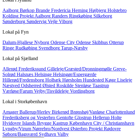
Aalborg
Børkop
Brande
Fredericia
Herning
Højbjerg
Holstebro
Kolding
Projekt Aalborg
Randers
Ringkøbing
Silkeborg
Sønderborg
Søndervig
Vejle
Viborg
Lokal på
Fyn
Dalum-Hjallese
Nyborg
Odense City
Odense Skibhus
Otterup
Ringe
Rudkøbing
Svendborg
Tarup-Næsby
Lokal på
Sjælland
Allerød
Frederikssund
Gilleleje/Græsted/Dronningmølle
Greve-
Solrød
Halsnæs
Helsinge
Helsingør/Espergærde
Hillerød/Fredensborg
Holbæk
Hørsholm
Hundested
Køge
Liseleje
Næstved
Odsherred
Ølsted
Roskilde
Stenløse
Taastrup
Værløse/Farum
Vejby/Tisvildeleje
Vordingborg
Lokal i
Storkøbenhavn
Amager
Ballerup/Herlev
Birkerød
Brønshøj/Vanløse
Charlottenlund
Frederiksberg og Vesterbro
Gentofte
Glostrup
Hellerup
Holte
Hvidovre
Islands Brygge
Kastrup
København City / Christianshavn
Lyngby/Virum
Nørrebro/Nordvest
Østerbro
Projekt
Rødovre
Søborg/Bagsværd
Sydhavn
Valby