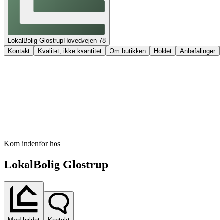
LokalBolig Glostrup
Hovedvejen
78
Kontakt
Kvalitet, ikke kvantitet
Om butikken
Holdet
Anbefalinger
Kom indenfor hos
LokalBolig Glostrup
Mød holdet
Kontakt