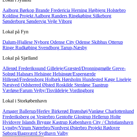
Aalborg
Børkop
Brande
Fredericia
Herning
Højbjerg
Holstebro
Kolding
Projekt Aalborg
Randers
Ringkøbing
Silkeborg
Sønderborg
Søndervig
Vejle
Viborg
Lokal på
Fyn
Dalum-Hjallese
Nyborg
Odense City
Odense Skibhus
Otterup
Ringe
Rudkøbing
Svendborg
Tarup-Næsby
Lokal på
Sjælland
Allerød
Frederikssund
Gilleleje/Græsted/Dronningmølle
Greve-
Solrød
Halsnæs
Helsinge
Helsingør/Espergærde
Hillerød/Fredensborg
Holbæk
Hørsholm
Hundested
Køge
Liseleje
Næstved
Odsherred
Ølsted
Roskilde
Stenløse
Taastrup
Værløse/Farum
Vejby/Tisvildeleje
Vordingborg
Lokal i
Storkøbenhavn
Amager
Ballerup/Herlev
Birkerød
Brønshøj/Vanløse
Charlottenlund
Frederiksberg og Vesterbro
Gentofte
Glostrup
Hellerup
Holte
Hvidovre
Islands Brygge
Kastrup
København City / Christianshavn
Lyngby/Virum
Nørrebro/Nordvest
Østerbro
Projekt
Rødovre
Søborg/Bagsværd
Sydhavn
Valby